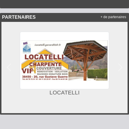
PARTENAIRES
+ de partenaires
Précedent
Suiv
LOCATELLI