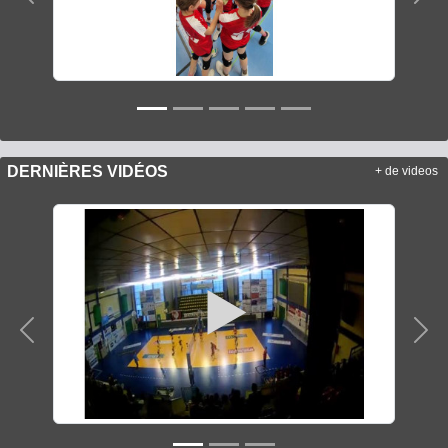
Précedent
Sui
DERNIÈRES VIDÉOS
+ de videos
Précedent
Sui