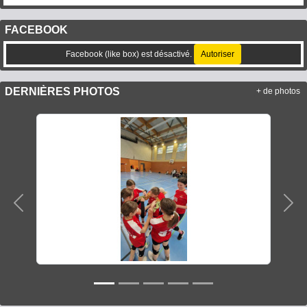
FACEBOOK
Facebook (like box) est désactivé.
Autoriser
DERNIÈRES PHOTOS
+ de photos
Précedent
Sui